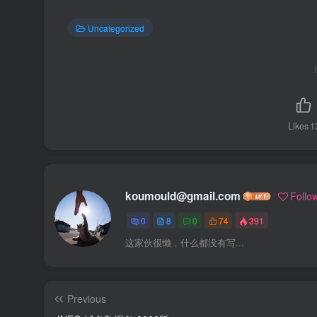
Uncategorized
Likes
1
koumould@gmail.com
Follo
0
8
0
74
391
这家伙很懒，什么都没有写...
Previous