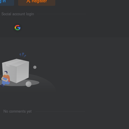
g in
Register
Social account login
No comments yet