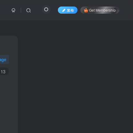
发布
Get Membership
age
13