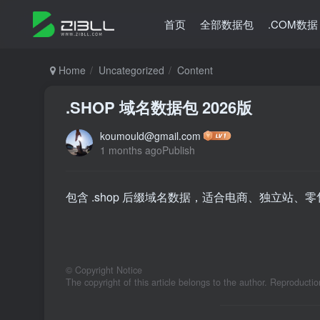
首页
全部数据包
.COM数据
Home
Uncategorized
Content
.SHOP 域名数据包 2026版
koumould@gmail.com
1 months agoPublish
包含 .shop 后缀域名数据，适合电商、独立站
©
Copyright Notice
The copyright of this article belongs to the author. Reproductio